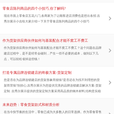
局的实践
零食店陈列商品的四个小技巧,你了解吗?
现在市面上零食店五花八门,各商家为了让顾客进店消费也是想出各招.吉
秀尔展示小吉给大家介绍一下关于零食店陈列商品的四个小技巧
作为货架供应商伙伴如何与基装配合才能不窝工不费工
作为货架供应商伙伴如何与基装配合才能不窝工不费工？这个问题在品牌
建店过程中，是不是经常会碰到，产生一些不必要的成本，做到以下几
点，可以轻松省掉这些钱！
打造专属品牌连锁建店的终极方案-货架定制
您是否在为品牌连锁建店的货架形象而烦恼?是否还在为找不到理想的货
架而苦恼?别担心,吉秀尔展示为您提供完美的品牌连锁建店解决方案-货架
定制. 吉秀尔展示提供的货架定制方案采用高品质的钢木材料,结构坚实稳
固,承重能力强,不易生锈,耐用性强.同时,钢木材料的搭配使货架外观更加
美观大方,兼具现代感和时尚感,为您的店铺增添亮点.
未来趋势：零食货架款式和材质分析
在当今快节奏的生活中，零食已成为大多数人的日常选择。作为零食零售