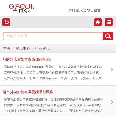
店铺钢木货架提供商
首页
资讯中心
行业资讯
品牌建店货架方案该如何落地?
品牌建店货架方案该如何落地?品牌方在有初步规划开店计划时,对货架款
式有些模糊,不太知道自己想要怎样的,或者是知道自己想要的货架样式但
是没有人能实现出来,某些时候就会走入一个误区,认为一个货架厂可以帮
搞定店铺所有形象?其实术业有专攻,专业的事情找专业的人做,货架小编非
常认同这句话,接下来所描述的一些事实,希望对需要的朋友们有一定的帮
超市货架如何布局更能吸引顾客
助.
超市货架是超市的重要组成部分，合理的布局能够提高商品的展示效果和
便捷性，从而增加消费者的购买欲望和忠诚度。 吉秀尔展示小吉将和您
一起探讨超市货架布局的重要性及具体方法，并通过案例分析有效货架布