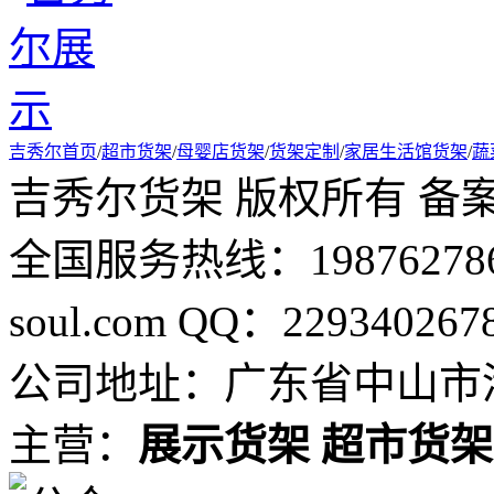
吉秀尔首页
/
超市货架
/
母婴店货架
/
货架定制
/
家居生活馆货架
/
蔬
吉秀尔货架 版权所有 备
全国服务热线：19876278694
soul.com QQ：229340267
公司地址：广东省中山市港
主营：
展示货架
超市货架