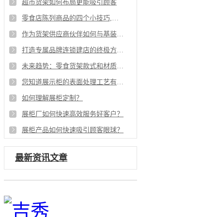
超市货架如何布局更能吸引顾客
零食店陈列商品的四个小技巧,你了解吗?
作为货架供应商伙伴如何与基装配合才能不窝工不费工
打造专属品牌连锁建店的终极方案-货架定制
未来趋势：零食货架款式和材质分析
您知道展示柜的表面处理工艺有哪些吗
如何理解展柜定制？
展柜厂如何快速高效服务好客户？
展柜产品如何快速吸引顾客眼球？
最新资讯文章