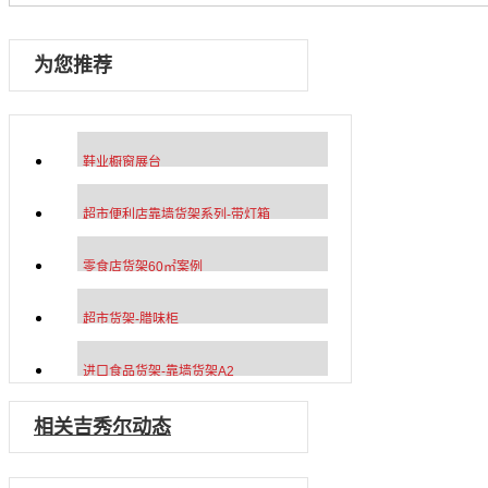
为您推荐
鞋业橱窗展台
超市便利店靠墙货架系列-带灯箱
零食店货架60㎡案例
超市货架-腊味柜
进口食品货架-靠墙货架A2
相关吉秀尔动态