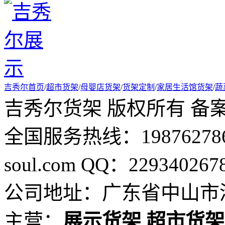
吉秀尔首页
/
超市货架
/
母婴店货架
/
货架定制
/
家居生活馆货架
/
蔬
吉秀尔货架 版权所有 备
全国服务热线：19876278694
soul.com QQ：229340267
公司地址：广东省中山市港
主营：
展示货架
超市货架