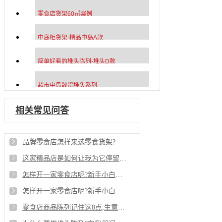
零食店货架60㎡案例
中岛柜货架-精品中岛A款
简单好看的堆头陈列-堆头D款
超市中岛散货堆头系列
相关常见问答
品牌零食店怎样来选零食货架?
这家精品店是如何让我为它停留60分钟+的时间呢?
怎样开一家零食店呢?新手小白看过来(下)
怎样开一家零食店呢?新手小白看过来（上篇）
零食店商品陈列记住这8点,生意不好的赶快看看