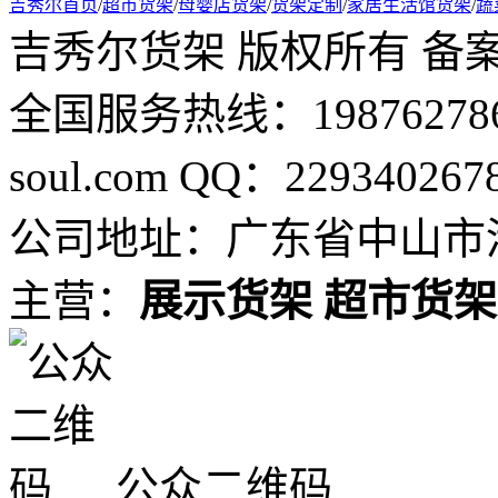
吉秀尔首页
/
超市货架
/
母婴店货架
/
货架定制
/
家居生活馆货架
/
蔬
吉秀尔货架 版权所有 备
全国服务热线：19876278694
soul.com QQ：229340267
公司地址：广东省中山市港
主营：
展示货架
超市货架
公众二维码