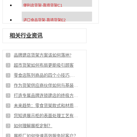
便利店货架-靠墙货架C1
进口食品货架-靠墙货架E2
相关行业资讯
品牌建店货架方案该如何落地?
超市货架如何布局更能吸引顾客
零食店陈列商品的四个小技巧,你了解吗?
作为货架供应商伙伴如何与基装配合才能不窝工不费工
打造专属品牌连锁建店的终极方案-货架定制
未来趋势：零食货架款式和材质分析
您知道展示柜的表面处理工艺有哪些吗
如何理解展柜定制？
展柜厂如何快速高效服务好客户？